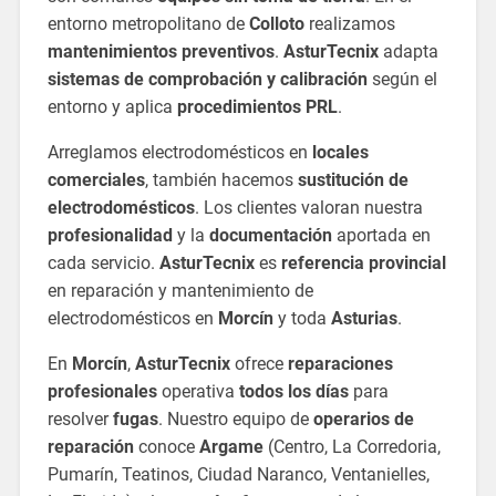
entorno metropolitano de
Colloto
realizamos
mantenimientos preventivos
.
AsturTecnix
adapta
sistemas de comprobación y calibración
según el
entorno y aplica
procedimientos PRL
.
Arreglamos electrodomésticos en
locales
comerciales
, también hacemos
sustitución de
electrodomésticos
. Los clientes valoran nuestra
profesionalidad
y la
documentación
aportada en
cada servicio.
AsturTecnix
es
referencia provincial
en reparación y mantenimiento de
electrodomésticos en
Morcín
y toda
Asturias
.
En
Morcín
,
AsturTecnix
ofrece
reparaciones
profesionales
operativa
todos los días
para
resolver
fugas
. Nuestro equipo de
operarios de
reparación
conoce
Argame
(Centro, La Corredoria,
Pumarín, Teatinos, Ciudad Naranco, Ventanielles,