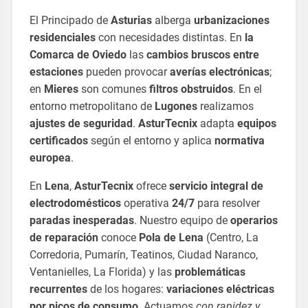
El Principado de
Asturias
alberga
urbanizaciones
residenciales
con necesidades distintas. En
la
Comarca de Oviedo
las
cambios bruscos entre
estaciones
pueden provocar
averías electrónicas
;
en
Mieres
son comunes
filtros obstruidos
. En el
entorno metropolitano de
Lugones
realizamos
ajustes de seguridad
.
AsturTecnix
adapta
equipos
certificados
según el entorno y aplica
normativa
europea
.
En
Lena
,
AsturTecnix
ofrece
servicio integral de
electrodomésticos
operativa
24/7
para resolver
paradas inesperadas
. Nuestro equipo de
operarios
de reparación
conoce
Pola de Lena
(Centro, La
Corredoria, Pumarín, Teatinos, Ciudad Naranco,
Ventanielles, La Florida) y las
problemáticas
recurrentes
de los hogares:
variaciones eléctricas
por picos de consumo
. Actuamos
con rapidez y