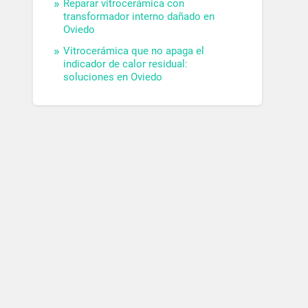
Reparar vitrocerámica con
transformador interno dañado en
Oviedo
Vitrocerámica que no apaga el
indicador de calor residual:
soluciones en Oviedo